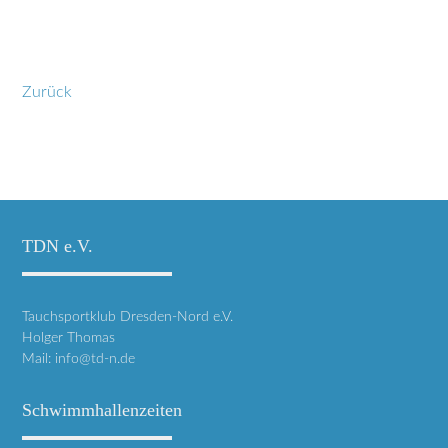
Zurück
TDN e.V.
Tauchsportklub Dresden-Nord e.V.
Holger Thomas
Mail:
info@td-n.de
Schwimmhallenzeiten