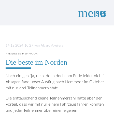
menu
sear
Suchbegriffe
SUCHEN
14.12.2024 10:27
von
Alvaro Aguilera
KREIDESEE HEMMOOR
Die beste im Norden
Nach einigen "ja, nein, doch doch, am Ende leider nicht"
Absagen fand unser Ausflug nach Hemmoor im Oktober
mit nur drei Teilnehmern statt.
Die enttäuschend kleine Teilnehmerzahl hatte aber den
Vorteil, dass wir mit nur einem Fahrzeug fahren konnten
und jeder Teilnehmer über einen eigenen