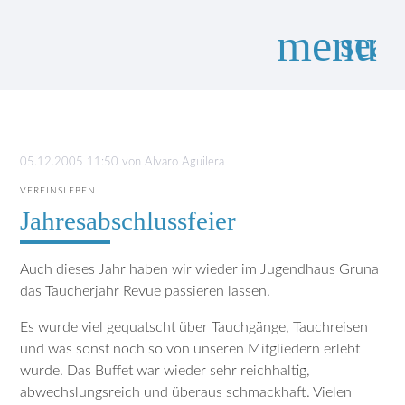
menu
sear
Suchbegriffe
SUCHEN
05.12.2005 11:50
von
Alvaro Aguilera
VEREINSLEBEN
Jahresabschlussfeier
Auch dieses Jahr haben wir wieder im Jugendhaus Gruna
das Taucherjahr Revue passieren lassen.
Es wurde viel gequatscht über Tauchgänge, Tauchreisen
und was sonst noch so von unseren Mitgliedern erlebt
wurde. Das Buffet war wieder sehr reichhaltig,
abwechslungsreich und überaus schmackhaft. Vielen