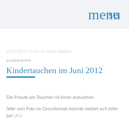
menu
sear
Suchbegriffe
SUCHEN
22.07.2012 12:48
von
Alvaro Aguilera
KINDERGRUPPE
Kindertauchen im Juni 2012
Die Freude am Tauchen ist ihnen anzusehen.
(Wer sein Foto im Grossformat möchte meldet sich bitte
bei
Uli
.)