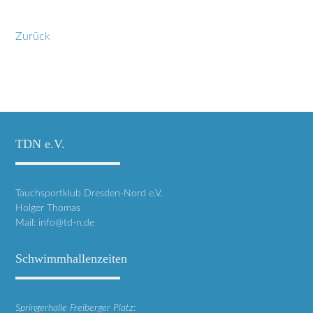
Zurück
TDN e.V.
Tauchsportklub Dresden-Nord e.V.
Holger Thomas
Mail:
info@td-n.de
Schwimmhallenzeiten
Springerhalle Freiberger Platz: