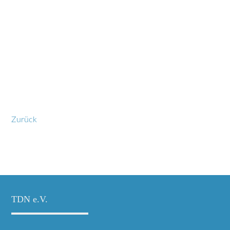
Zurück
TDN e.V.