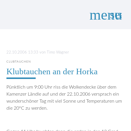
menu
sear
Suchbegriffe
SUCHEN
22.10.2006 13:33
von
Timo Wagner
CLUBTAUCHEN
Klubtauchen an der Horka
Pünktlich um 9:00 Uhr riss die Wolkendecke über dem
Kamenzer Ländle auf und der 22.10.2006 versprach ein
wunderschöner Tag mit viel Sonne und Temperaturen um
die 20°C zu werden.