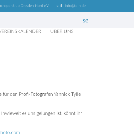
email
uchsportklub Dresden-Nord e.V.
info@td-n.de
search
VEREINSKALENDER
ÜBER UNS
SUCHEN
 für den Profi-Fotografen Yannick Tylle
nwieweit es uns gelungen ist, könnt ihr
photo.com