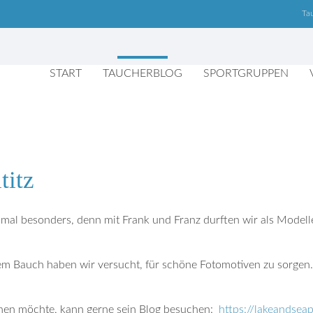
Ta
START
TAUCHERBLOG
SPORTGRUPPEN
titz
 mal besonders, denn mit Frank und Franz durften wir als Modelle
em Bauch haben wir versucht, für schöne Fotomotiven zu sorgen. I
hen möchte, kann gerne sein Blog besuchen:
https://lakeandsea