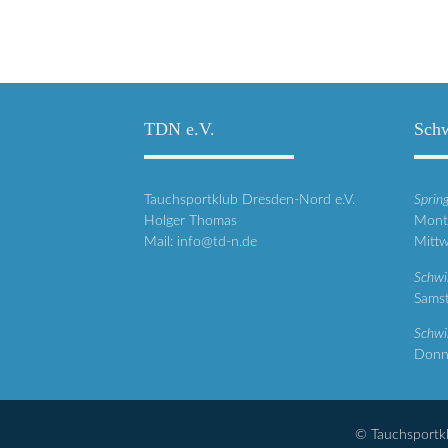
TDN e.V.
Schw
Tauchsportklub Dresden-Nord e.V.
Spring
Holger Thomas
Monta
Mail:
info@td-n.de
Mittw
Schwi
Samst
Schwi
Donne
© Tauchsportkl