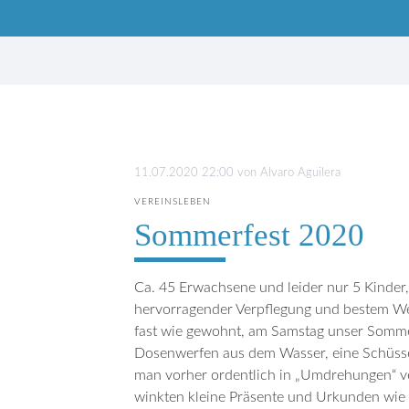
Suchbegriffe
11.07.2020 22:00
von
Alvaro Aguilera
VEREINSLEBEN
Sommerfest 2020
Ca. 45 Erwachsene und leider nur 5 Kinder,
hervorragender Verpflegung und bestem Wet
fast wie gewohnt, am Samstag unser Somme
Dosenwerfen aus dem Wasser, eine Schüssel
man vorher ordentlich in „Umdrehungen“ ver
winkten kleine Präsente und Urkunden wie I