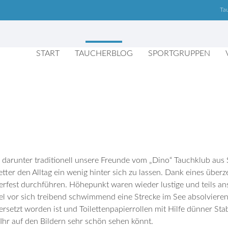
Ta
START
TAUCHERBLOG
SPORTGRUPPEN
 darunter traditionell unsere Freunde vom „Dino“ Tauchklub aus 
ter den Alltag ein wenig hinter sich zu lassen. Dank eines übe
rfest durchführen. Höhepunkt waren wieder lustige und teils a
 vor sich treibend schwimmend eine Strecke im See absolvieren
setzt worden ist und Toilettenpapierrollen mit Hilfe dünner Stab
hr auf den Bildern sehr schön sehen könnt.