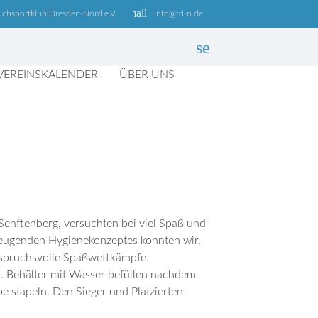
email
uchsportklub Dresden-Nord e.V.
info@td-n.de
search
VEREINSKALENDER
ÜBER UNS
SUCHEN
Senftenberg, versuchten bei viel Spaß und
rzeugenden Hygienekonzeptes konnten wir,
nspruchsvolle Spaßwettkämpfe.
. Behälter mit Wasser befüllen nachdem
e stapeln. Den Sieger und Platzierten