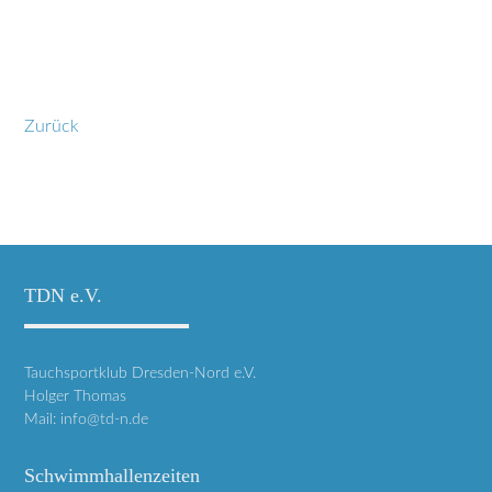
Zurück
TDN e.V.
Tauchsportklub Dresden-Nord e.V.
Holger Thomas
Mail:
info@td-n.de
Schwimmhallenzeiten