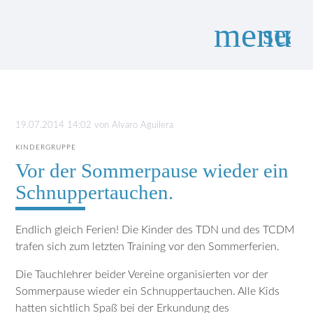
menu
sear
Suchbegriffe
SUCHEN
19.07.2014 14:02
von
Alvaro Aguilera
KINDERGRUPPE
Vor der Sommerpause wieder ein
Schnuppertauchen.
Endlich gleich Ferien! Die Kinder des TDN und des TCDM
trafen sich zum letzten Training vor den Sommerferien.
Die Tauchlehrer beider Vereine organisierten vor der
Sommerpause wieder ein Schnuppertauchen. Alle Kids
hatten sichtlich Spaß bei der Erkundung des