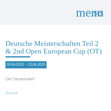
menu
sear
Suchbegriffe
SUCHEN
Deutsche Meisterschaften Teil 2
& 2nd Open European Cup (OT)
20.06.2025 – 22.06.2025
Ort: Sandersdorf
Zurück