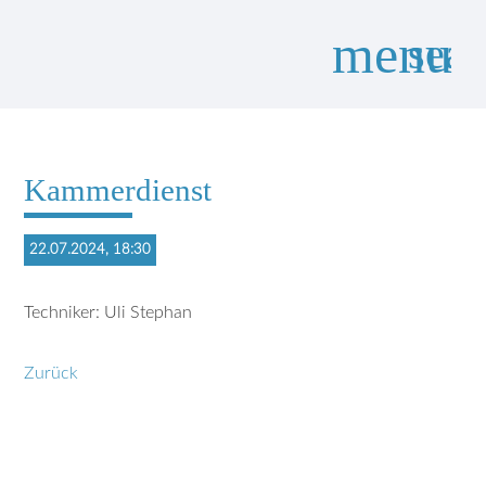
menu
sear
Suchbegriffe
SUCHEN
Kammerdienst
22.07.2024, 18:30
Techniker: Uli Stephan
Zurück