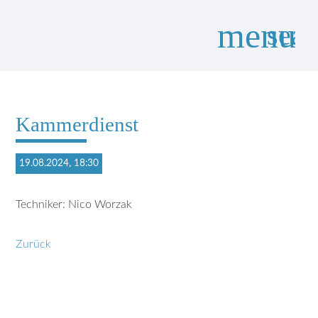
menu
sear
Suchbegriffe
SUCHEN
Kammerdienst
19.08.2024, 18:30
Techniker: Nico Worzak
Zurück