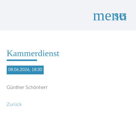
menu
sear
Suchbegriffe
SUCHEN
Kammerdienst
08.06.2026, 18:30
Günther Schönherr
Zurück