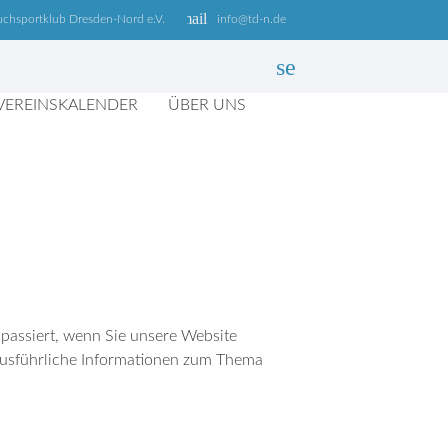
email
uchsportklub Dresden-Nord e.V.
info@td-n.de
search
VEREINSKALENDER
ÜBER UNS
SUCHEN
passiert, wenn Sie unsere Website
 Ausführliche Informationen zum Thema