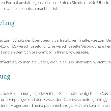
ren Format aushändigen zu lassen. Sofern Sie die direkte Übertr
r, soweit es technisch machbar ist.
elung
nd zum Schutz der Übertragung vertraulicher Inhalte, wie zum Bei
L-bzw. TLS-Verschlüsselung. Eine verschlüsselte Verbindung erken
elt und an dem Schloss-Symbol in Ihrer Browserzeile.
viert ist, können die Daten, die Sie an uns übermitteln, nicht v
hung
ichen Bestimmungen jederzeit das Recht auf unentgeltliche Ausku
und Empfänger und den Zweck der Datenverarbeitung und ggf. ei
eiteren Fragen zum Thema personenbezogene Daten können Sie si