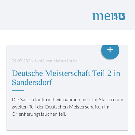
menu
sear
ORIENTIERUNGSTAUCHEN
Suchbegriffe
SUCHEN
+
09.07.2026 14:44
von
Markus Laube
Deutsche Meisterschaft Teil 2 in
Sandersdorf
Die Saison läuft und wir nahmen mit fünf Startern am
zweiten Teil der Deutschen Meisterschaften im
Orientierungstauchen teil.