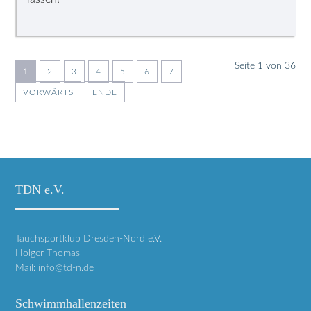
Seite 1 von 36
1
2
3
4
5
6
7
VORWÄRTS
ENDE
TDN e.V.
Tauchsportklub Dresden-Nord e.V.
Holger Thomas
Mail:
info@td-n.de
Schwimmhallenzeiten