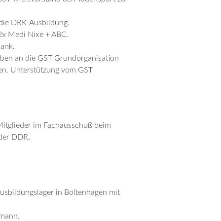
 die DRK-Ausbildung.
 2x Medi Nixe + ABC.
ank.
iben an die GST Grundorganisation
nen. Unterstützung vom GST
Mitglieder im Fachausschuß beim
 der DDR.
usbildungslager in Boltenhagen mit
tmann.