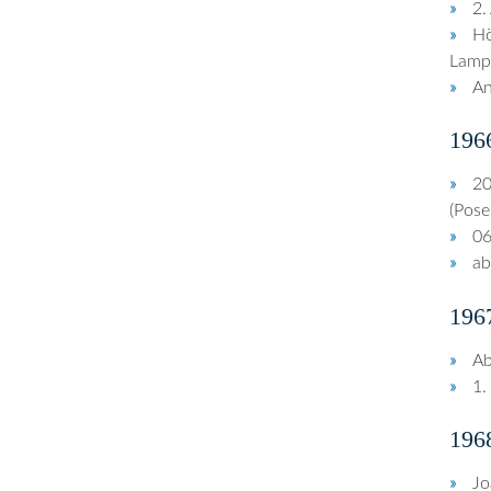
2.
Hö
Lampe
An
196
20
(Pose
06
ab
196
Ab
1.
196
Jo