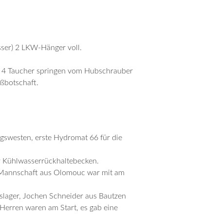
sser) 2 LKW-Hänger voll.
. 4 Taucher springen vom Hubschrauber
ußbotschaft.
swesten, erste Hydromat 66 für die
r Kühlwasserrückhaltebecken.
ne Mannschaft aus Olomouc war mit am
slager, Jochen Schneider aus Bautzen
Herren waren am Start, es gab eine