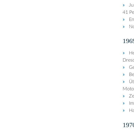
Ju
41 Pe
En
No
196
He
Dres
Ge
Be
Üb
Motor
Ze
Im
Ha
197