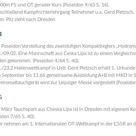
00m FS und OT gerader Kurs (Poseidon 9/63 S. 16).
schließend Kampfrichterlehrgang Teilnehmer u.a. Gerd Pietzsch.
m. Pilz zieht nach Dresden
4
 Poseidon Vorstellung des zweistufigen Kompaktreglers „Hydroma
./09.02. Eine Mannschaft aus Ceska Lipa ist zu einem Verglei
en gekommen. (Poseidon 4/64 S. 40).
./23.2 Hallenwettkampf in Usti: Gerd Pietzsch erhält 1. Urkunde 
 September bis 11.66 gemeinsame Ausbildung A+B mit MKD in Sp
dromattauchgerät wird zur Leipziger Messe vorgestellt (Poseidon
5
 März Tauchsport aus Cheska Lipa ist in Dresden mit eigenem Ko
idon 7/65 S. 40).
r nehmen am 1. Internationalen OT-Wettkampf in der CSSR an der