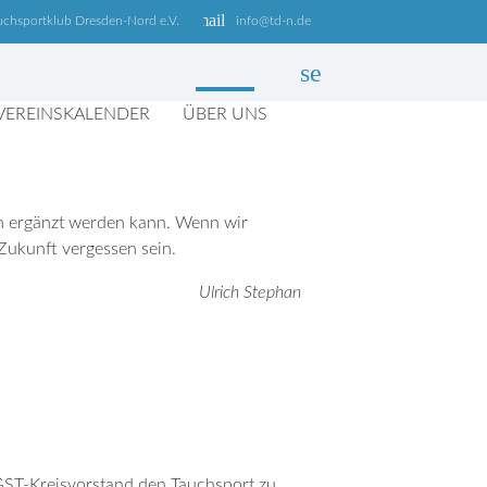
email
uchsportklub Dresden-Nord e.V.
info@td-n.de
search
VEREINSKALENDER
ÜBER UNS
SUCHEN
ern ergänzt werden kann. Wenn wir
 Zukunft vergessen sein.
Ulrich Stephan
ST-Kreisvorstand den Tauchsport zu