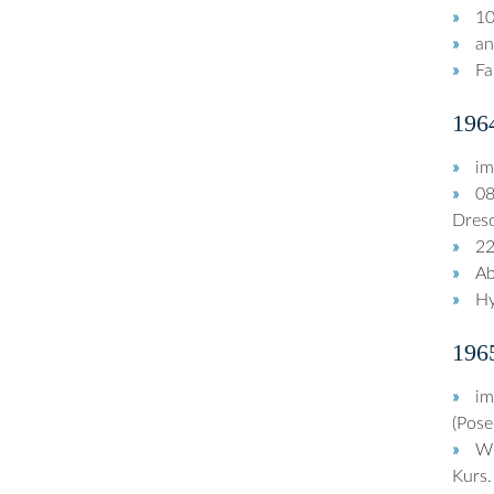
10
an
Fa
196
im
08
Dresd
22
Ab
Hy
196
im
(Pose
Wi
Kurs.