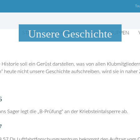
Ta
Unsere Geschichte
START
TAUCHERBLOG
SPORTGRUPPEN
 Historie soll ein Gerüst darstellen, was von allen Klubmitglied
n“ heute nicht unsere Geschichte aufschreiben, wird sie in naher
6
ns Sager legt die „B-Prüfung“ an der Kriebsteintalsperre ab.
7
8.57 Ds Luftfahrtforschungszentrum bekommt den Auftrag vom G