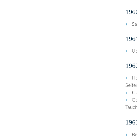
196
Sa
196
Üb
196
He
Seite
Ko
Ge
Tauch
196
Be