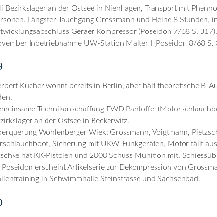
li Bezirkslager an der Ostsee in Nienhagen, Transport mit Phenno,
rsonen. Längster Tauchgang Grossmann und Heine 8 Stunden, in
twicklungsabschluss Geraer Kompressor (Poseidon 7/68 S. 317).
vember Inbetriebnahme UW-Station Malter I (Poseidon 8/68 S. 
9
rbert Kucher wohnt bereits in Berlin, aber hält theoretische B-
den.
meinsame Technikanschaffung FWD Pantoffel (Motorschlauchb
zirkslager an der Ostsee in Beckerwitz.
erquerung Wohlenberger Wiek: Grossmann, Voigtmann, Pietzsch, 
schlauchboot, Sicherung mit UKW-Funkgeräten, Motor fällt aus 
schke hat KK-Pistolen und 2000 Schuss Munition mit, Schiessü
 Poseidon erscheint Artikelserie zur Dekompression von Grossma
llentraining in Schwimmhalle Steinstrasse und Sachsenbad.
0