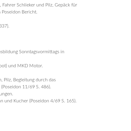
 Fahrer Schlieker und Pilz, Gepäck für
 Poseidon Bericht.
337).
Ausbildung Sonntagsvormittags in
oot) und MKD Motor.
Pilz, Begleitung durch das
(Poseidon 11/69 S. 486).
bungen.
n und Kucher (Poseidon 4/69 S. 165).