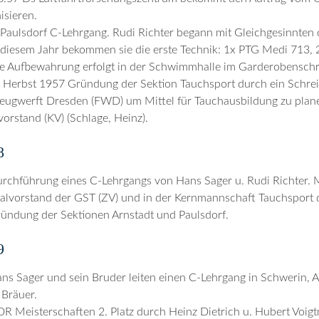
isieren.
 Paulsdorf C-Lehrgang. Rudi Richter begann mit Gleichgesinnten
 diesem Jahr bekommen sie die erste Technik: 1x PTG Medi 713,
e Aufbewahrung erfolgt in der Schwimmhalle im Garderobenschr
 Herbst 1957 Gründung der Sektion Tauchsport durch ein Schre
eugwerft Dresden (FWD) um Mittel für Tauchausbildung zu pla
vorstand (KV) (Schlage, Heinz).
8
rchführung eines C-Lehrgangs von Hans Sager u. Rudi Richter. 
alvorstand der GST (ZV) und in der Kernmannschaft Tauchsport
ündung der Sektionen Arnstadt und Paulsdorf.
9
ns Sager und sein Bruder leiten einen C-Lehrgang in Schwerin, A
 Bräuer.
R Meisterschaften 2. Platz durch Heinz Dietrich u. Hubert Voig