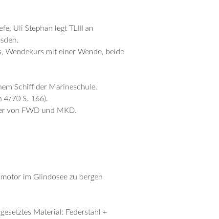
, Uli Stephan legt TLIII an
esden.
rs, Wendekurs mit einer Wende, beide
em Schiff der Marineschule.
 4/70 S. 166).
hmer von FWD und MKD.
smotor im Glindosee zu bergen
gesetztes Material: Federstahl +