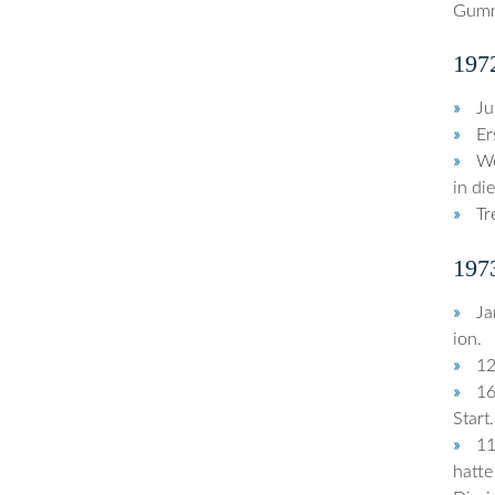
Gumm
197
Ju
Er
We
in di
Tr
197
Ja
ion.
12
16
Start.
11
hatte