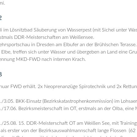
i.
2
li im Lösnitzbad Säuberung von Wasserpest (mit Sichel unter Wa
stmals DDR-Meisterschaften am Weißensee.
hrsportschau in Dresden am Elbufer an der Brühlschen Terasse
e Elbe, treffen sich unter Wasser und übergeben an Land eine Gr
ennung MKD-FWD nach internen Krach.
3
nuar FWD erhält. 2x Neoprenanzüge Spirotechnik und 2x Rettung
./3.05. BKK-Einsatz (Bezirkskatastrophenkommission) im Lohsae
./17.06. Bezirksmeisterschaft im OT, erstmals an der Olba, ei
./25.08. 15. DDR-Meisterschaft OT am Weißen See, mit Training
 als erster von der Bezirksauswahlmannschaft lange Flossen (62 