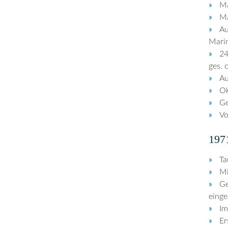
Ma
Ma
Au
Marin
24
ges. 
Au
Ok
Ge
Vo
197
Ta
Mi
Ge
einge
Im
Er