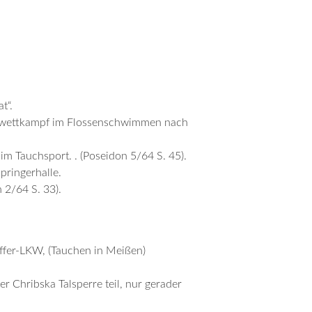
t“.
chswettkampf im Flossenschwimmen nach
im Tauchsport. . (Poseidon 5/64 S. 45).
ringerhalle.
 2/64 S. 33).
ffer-LKW, (Tauchen in Meißen)
 Chribska Talsperre teil, nur gerader