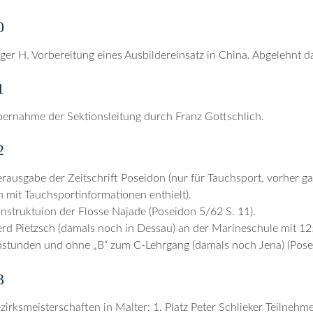
0
ger H. Vorbereitung eines Ausbildereinsatz in China. Abgelehnt d
1
ernahme der Sektionsleitung durch Franz Gottschlich.
2
rausgabe der Zeitschrift Poseidon (nur für Tauchsport, vorher gab 
n mit Tauchsportinformationen enthielt).
nstruktuion der Flosse Najade (Poseidon 5/62 S. 11).
rd Pietzsch (damals noch in Dessau) an der Marineschule mit 125
stunden und ohne „B“ zum C-Lehrgang (damals noch Jena) (Posei
3
zirksmeisterschaften in Malter: 1. Platz Peter Schlieker Teilnehm