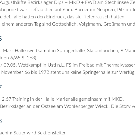
 Augusthälfte Bezirkslager Dips + MKD + FWD am Stechlinsee Zel
hepunkt war Tieftauchen auf 65m. Börner im Neopren, Pilz im Tr
 def., alle hatten den Eindruck, das sie Tiefenrausch hatten.
 einem anderen Tag sind Gottschlich, Voigtmann, Großmann und
6
. März Hallenwettkampf in Springerhalle, Slalomtauchen, 8 Man
idon 6/65 S. 268).
/.09.05. Wettkampf in Usti n.L. FS im Freibad mit Thermalwasser
 November 66 bis 1972 steht uns keine Springerhalle zur Vrerfüg
7
 2.67 Training in der Halle Marienalle gemeinsam mit MKD.
 Bezirkslager an der Ostsee am Wohlenberger Wieck. Die Story vo
8
achim Sauer wird Sektionsleiter.