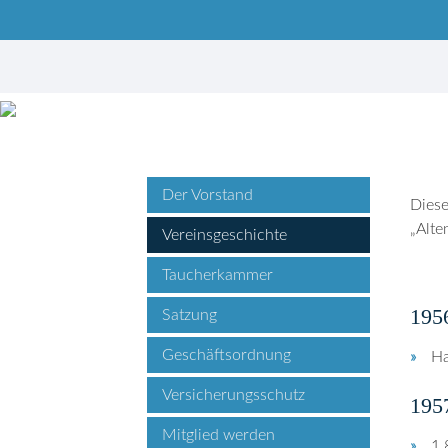
Suchbegriffe
Der Vorstand
Diese
„Alte
Vereinsgeschichte
Taucherkammer
195
Satzung
Geschäftsordnung
Ha
Versicherungsschutz
195
Mitglied werden
1.