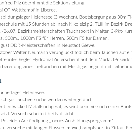
nfred Pilz übernimmt die Sektionsleitung.
i OT-Wettkampf in Liberec.
sbildungslager Helenesee (3 Wochen). Bootsbergung aus 30m Tiefe
eschule mit 15 Stunden ab, nach Nikoleizig 2. TLIII im Bezirk Dr
./26.07. Bezirksmeisterschaften Tauchsport in Malter, 3-Pkt-Ku
ca. 300m,, 1000m FS für Herren, 500m FS für Damen.
gust DDR-Meisterschaften in Neustadt Glewe.
tober Walter Neumann verunglückt tödlich beim Tauchen auf ein
trennter Regler Hydromat 66 erscheint auf dem Markt. (Poseidon
rbereitung eines Tieftauchen mit Mischgas beginnt mit Teilne
1
ucherlager Helenesee.
schgas Tauchversuche werden weitergeführt.
rd entwickelt Metallsuchgerät, es wird beim Versuch einen Boot
setzt. Versuch scheitert bei Nullsicht.
 Poseidon Ankündigung „ neues Ausbildungsprogramm“.
ste versuche mit langen Flossen im Wettkampfsport in Zittau. Ein