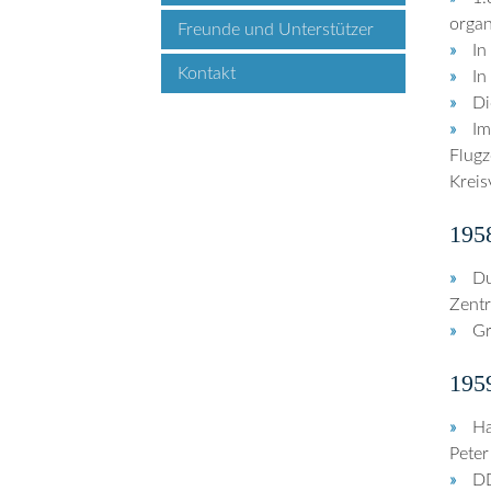
organ
Freunde und Unterstützer
In
Kontakt
In
Di
Im
Flugz
Kreis
195
Du
Zentr
Gr
195
Ha
Peter
DD