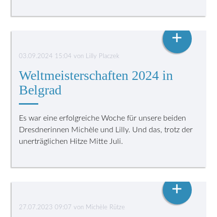
FINSWIMMING
+
03.09.2024 15:04
von
Lilly Placzek
Weltmeisterschaften 2024 in
Belgrad
Es war eine erfolgreiche Woche für unsere beiden
Dresdnerinnen Michèle und Lilly. Und das, trotz der
unerträglichen Hitze Mitte Juli.
FINSWIMMING
+
27.07.2023 09:07
von
Michèle Rütze