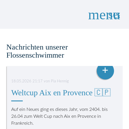
menu
sear
Suchbegriffe
SUCHEN
Nachrichten unserer
Flossenschwimmer
FLOSSENSCHWIMMEN
+
18.05.2026 21:17
von
Pia Hennig
Weltcup Aix en Provence 🇨🇵
Auf ein Neues ging es dieses Jahr, vom 2404. bis
26.04 zum Welt Cup nach Aix en Provence in
Frankreich.