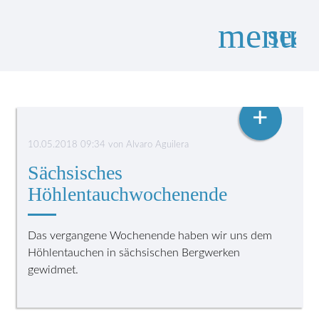
menu
sear
HÖHLENTAUCHEN
Suchbegriffe
SUCHEN
+
10.05.2018 09:34
von
Alvaro Aguilera
Sächsisches
Höhlentauchwochenende
Das vergangene Wochenende haben wir uns dem
Höhlentauchen in sächsischen Bergwerken
gewidmet.