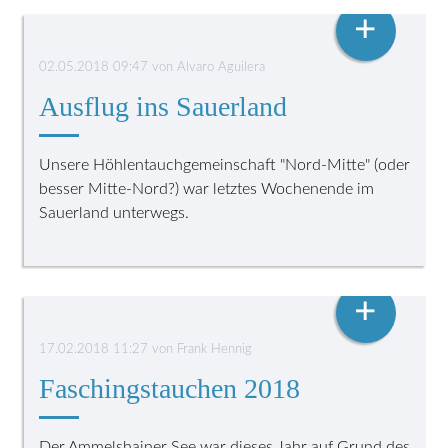
HÖHLENTAUCHEN
+
02.05.2018 09:47
von
Alvaro Aguilera
Ausflug ins Sauerland
Unsere Höhlentauchgemeinschaft "Nord-Mitte" (oder
besser Mitte-Nord?) war letztes Wochenende im
Sauerland unterwegs.
VEREINSLEBEN
+
17.02.2018 11:27
von
Frank Hennig
Faschingstauchen 2018
Der Ammelshainer See war dieses Jahr auf Grund des